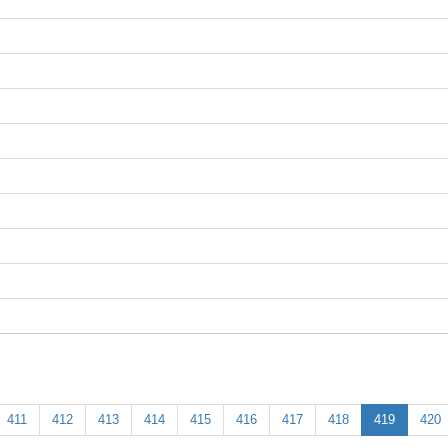
411
412
413
414
415
416
417
418
419
420