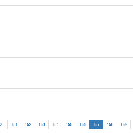
지
151
152
153
154
155
156
157
158
159