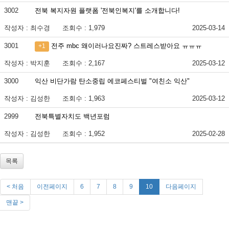
3002
전북 복지자원 플랫폼 '전북인복지'를 소개합니다!
작성자 : 최수경
조회수 : 1,979
2025-03-14
3001
전주 mbc 왜이러나요진짜? 스트레스받아요 ㅠㅠㅠ
+1
작성자 : 박지훈
조회수 : 2,167
2025-03-12
3000
익산 비단가람 탄소중립 에코페스티벌 "여친소 익산"
작성자 : 김성한
조회수 : 1,963
2025-03-12
2999
전북특별자치도 백년포럼
작성자 : 김성한
조회수 : 1,952
2025-02-28
목록
< 처음
이전페이지
6
7
8
9
10
다음페이지
맨끝 >