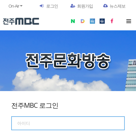
On-Air
로그인
회원가입
뉴스제보
전주MBC 로그인