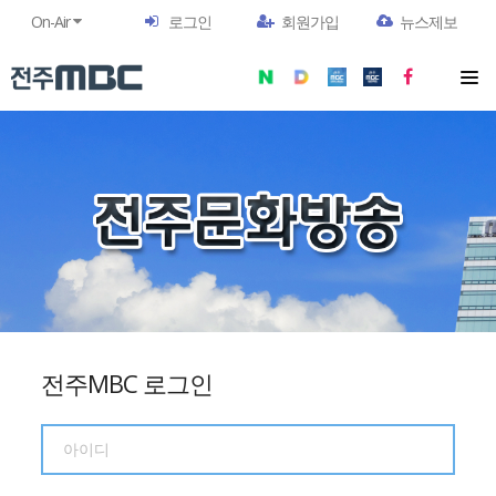
On-Air
로그인
회원가입
뉴스제보
전주MBC 로그인