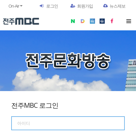
On-Air
로그인
회원가입
뉴스제보
전주MBC 로그인