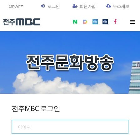
On-Air
로그인
회원가입
뉴스제보
전주MBC 로그인