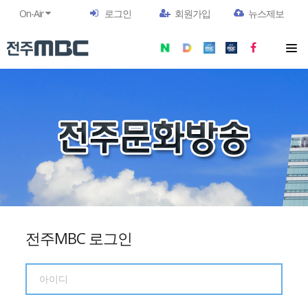
On-Air
로그인
회원가입
뉴스제보
전주MBC 로그인