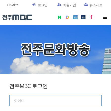
On-Air
로그인
회원가입
뉴스제보
전주MBC 로그인