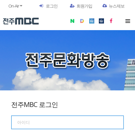
On-Air
로그인
회원가입
뉴스제보
전주MBC 로그인