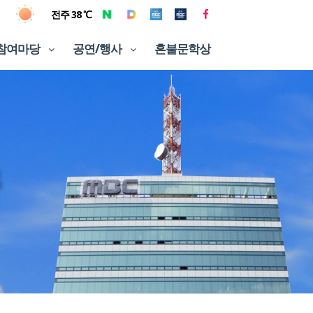
전주 38 ℃
참여마당
공연/행사
혼불문학상