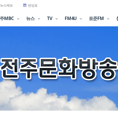
뉴스제보
편성표
주MBC
뉴스
TV
FM4U
표준FM