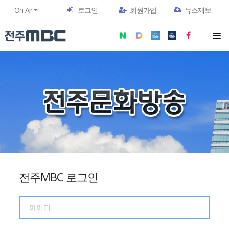
On-Air
로그인
회원가입
뉴스제보
전주MBC 로그인