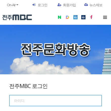
On-Air
로그인
회원가입
뉴스제보
전주MBC 로그인