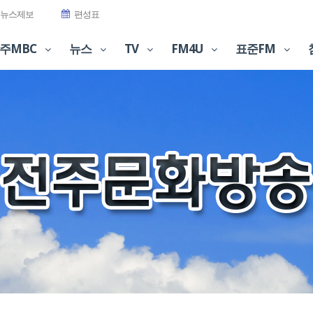
뉴스제보
편성표
주MBC
뉴스
TV
FM4U
표준FM