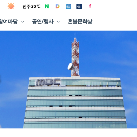
전주 30 ℃
참여마당
공연/행사
혼불문학상