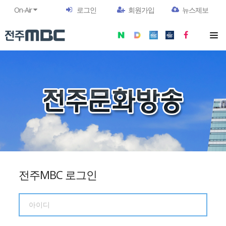
On-Air
로그인
회원가입
뉴스제보
전주MBC 로그인