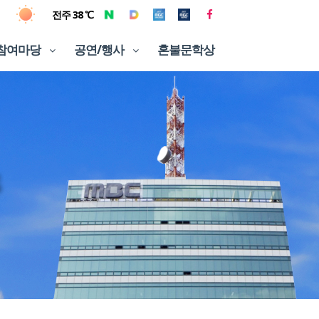
전주 38 ℃
참여마당
공연/행사
혼불문학상