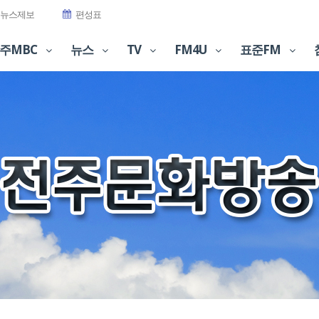
뉴스제보
편성표
주MBC
뉴스
TV
FM4U
표준FM