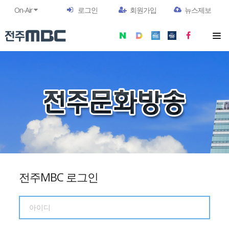
On-Air
로그인
회원가입
뉴스제보
전주MBC 로그인