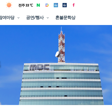
전주 33 ℃
참여마당
공연/행사
혼불문학상