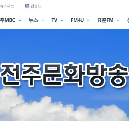
뉴스제보
편성표
주MBC
뉴스
TV
FM4U
표준FM