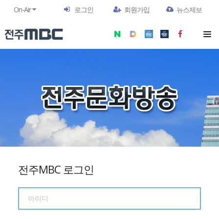
On-Air
로그인
회원가입
뉴스제보
전주MBC 로그인