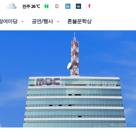
전주 26 ℃
참여마당
공연/행사
혼불문학상