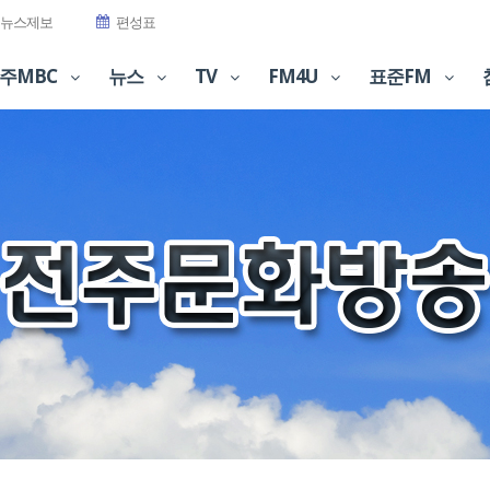
뉴스제보
편성표
주MBC
뉴스
TV
FM4U
표준FM