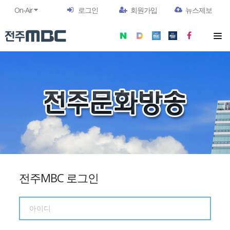
On-Air
로그인
회원가입
뉴스제보
전주MBC 로그인