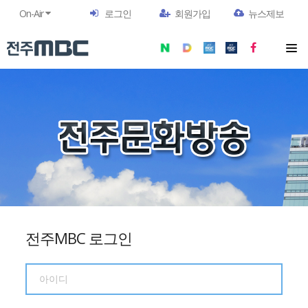
On-Air
로그인
회원가입
뉴스제보
전주MBC 로그인