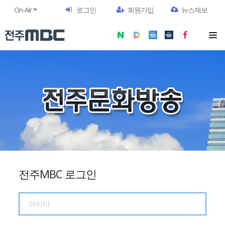
On-Air
로그인
회원가입
뉴스제보
전주MBC 로그인