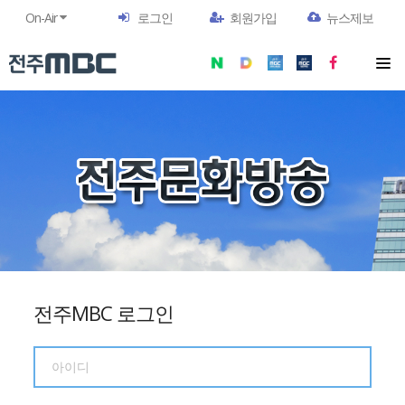
On-Air
로그인
회원가입
뉴스제보
전주MBC 로그인