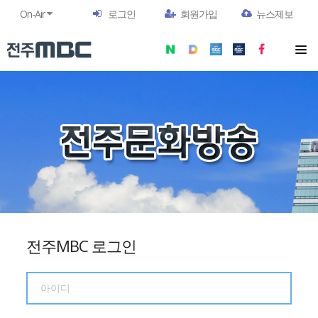
On-Air
로그인
회원가입
뉴스제보
전주MBC 로그인