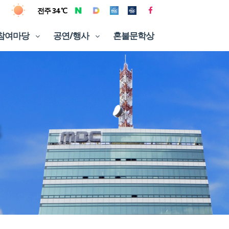
전주 34 ℃
참여마당
공연/행사
혼불문학상