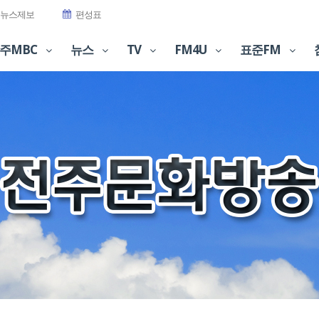
뉴스제보
편성표
주MBC
뉴스
TV
FM4U
표준FM