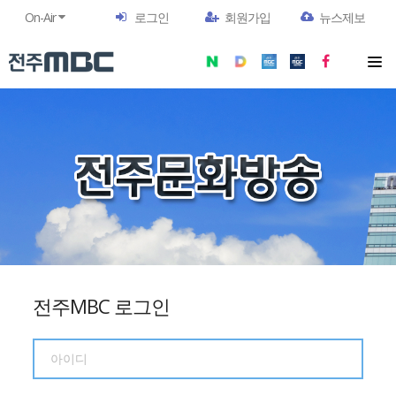
On-Air
로그인
회원가입
뉴스제보
전주MBC 로그인