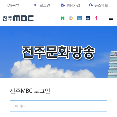
On-Air
로그인
회원가입
뉴스제보
전주MBC 로그인