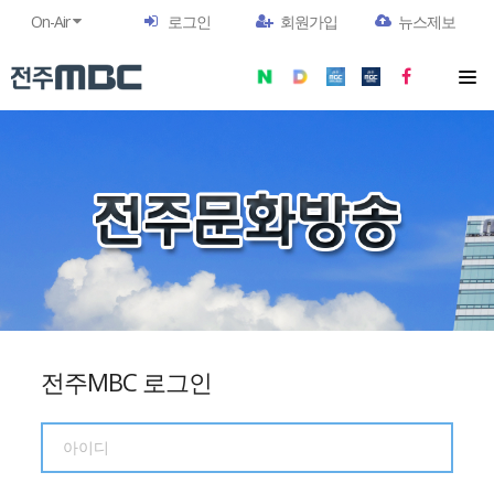
On-Air
로그인
회원가입
뉴스제보
전주MBC 로그인