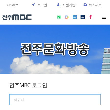
On-Air
로그인
회원가입
뉴스제보
전주MBC 로그인