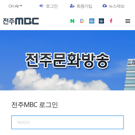
On-Air
로그인
회원가입
뉴스제보
전주MBC 로그인