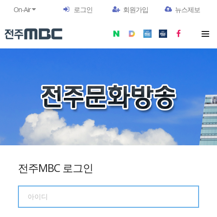
On-Air
로그인
회원가입
뉴스제보
전주MBC 로그인