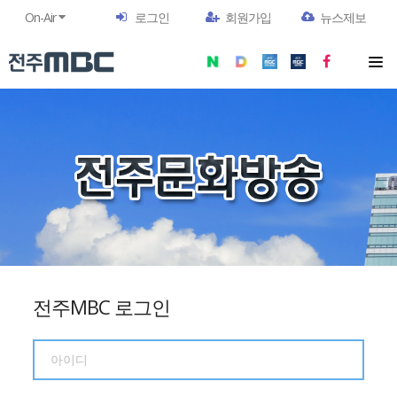
On-Air
로그인
회원가입
뉴스제보
전주MBC 로그인