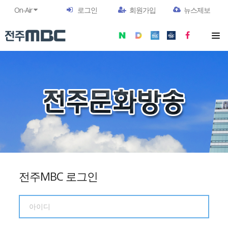
On-Air
로그인
회원가입
뉴스제보
전주MBC 로그인