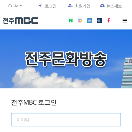
On-Air
로그인
회원가입
뉴스제보
전주MBC 로그인