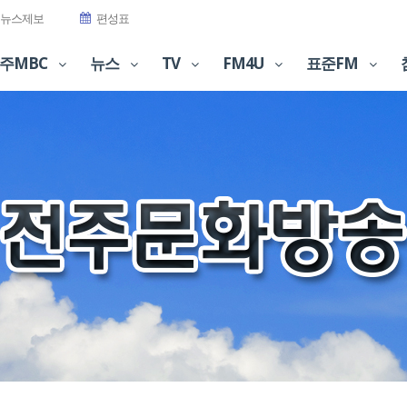
뉴스제보
편성표
주MBC
뉴스
TV
FM4U
표준FM