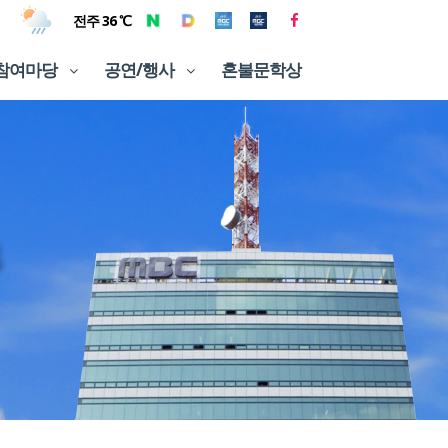
전주 36 ℃
참여마당
공연/행사
혼불문학상