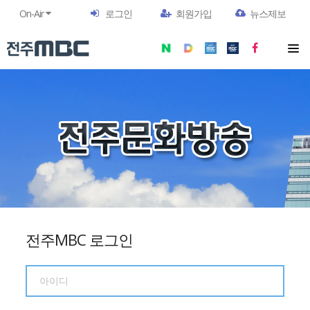
On-Air
로그인
회원가입
뉴스제보
전주MBC 로그인