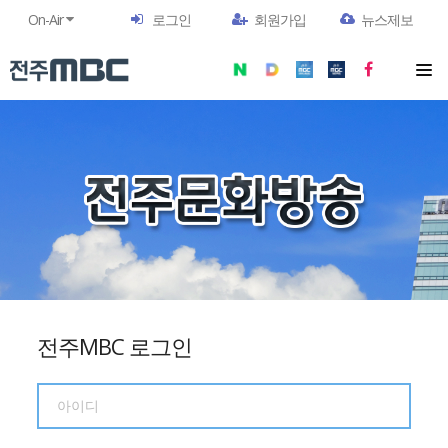
On-Air
로그인
회원가입
뉴스제보
전주MBC 로그인