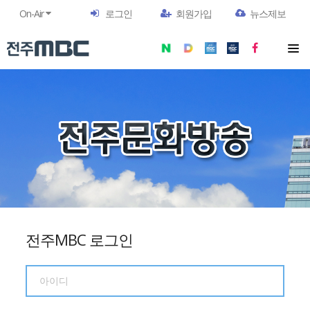
On-Air
로그인
회원가입
뉴스제보
전주MBC 로그인