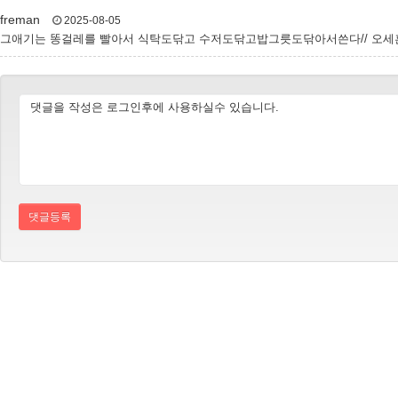
freman
2025-08-05
그애기는 똥걸레를 빨아서 식탁도닦고 수저도닦고밥그릇도닦아서쓴다// 오
댓글등록