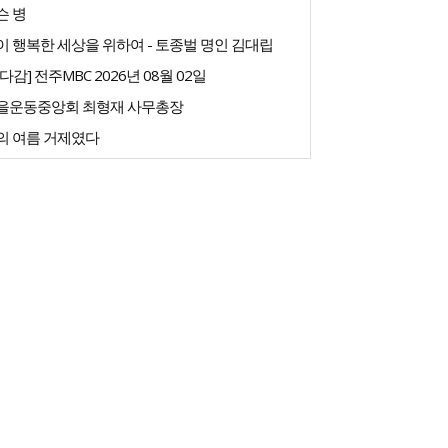
슨 병
 행복한 세상을 위하여 - 토종벌 명인 김대립
다감] 전주MBC 2026년 08월 02일
을운동중앙회 최형재 사무총장
의 여름 거제였다