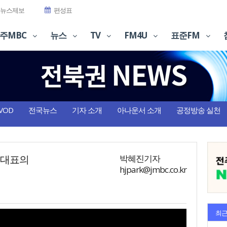
뉴스제보
편성표
주MBC
뉴스
TV
FM4U
표준FM
VOD
전국뉴스
기자 소개
아나운서 소개
공정방송 실천
섭 대표의
박혜진기자
hjpark@jmbc.co.kr
최근