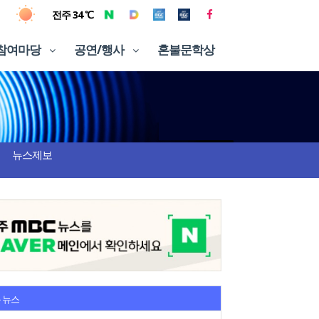
전주 34 ℃
참여마당
공연/행사
혼불문학상
뉴스제보
 뉴스