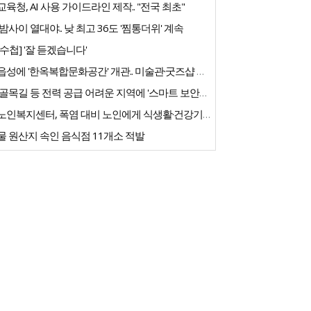
육청, AI 사용 가이드라인 제작.. "전국 최초"
밤사이 열대야.. 낮 최고 36도 '찜통더위' 계속
수첩] '잘 듣겠습니다'
고창읍성에 '한옥복합문화공간' 개관.. 미술관·굿즈샵 갖춰
농촌 골목길 등 전력 공급 어려운 지역에 '스마트 보안등' 도입
우리노인복지센터, 폭염 대비 노인에게 식생활·건강기능식품 긴급 지원
 원산지 속인 음식점 11개소 적발