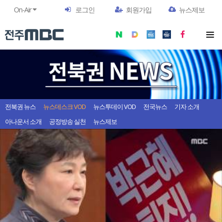
On-Air
로그인
회원가입
뉴스제보
전북권 뉴스
뉴스데스크 VOD
뉴스투데이 VOD
전국뉴스
기자 소개
아나운서 소개
공정방송 실천
뉴스제보