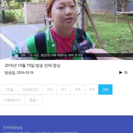
2016년 10월 19일 방송 전체 영상
방송일 : 2016-10-19
74
< 처음
이전페이지
316
317
318
319
320
다음페이지
맨끝 >
전주문화방송