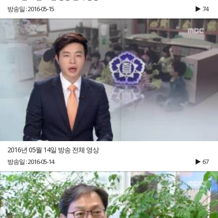
방송일 : 2016-05-15
74
2016년 05월 14일 방송 전체 영상
방송일 : 2016-05-14
67