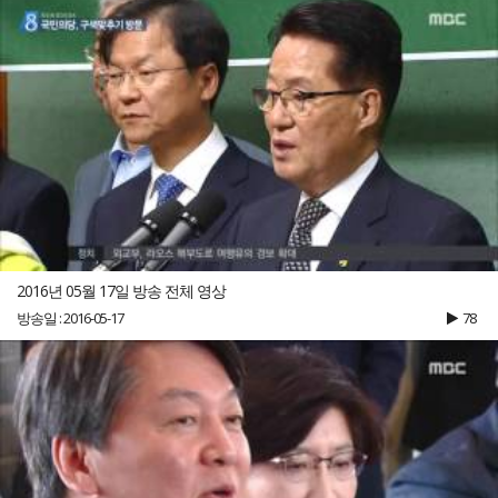
2016년 05월 17일 방송 전체 영상
방송일 : 2016-05-17
78