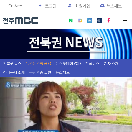
On-Air
로그인
회원가입
뉴스제보
전북권 뉴스
뉴스데스크 VOD
뉴스투데이 VOD
전국뉴스
기자 소개
아나운서 소개
공정방송 실천
뉴스제보