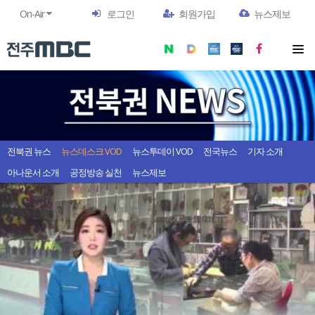
On-Air
로그인
회원가입
뉴스제보
전북권 뉴스
뉴스데스크 VOD
뉴스투데이 VOD
전국뉴스
기자 소개
아나운서 소개
공정방송 실천
뉴스제보