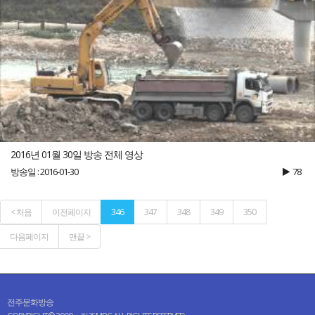
2016년 01월 30일 방송 전체 영상
방송일 : 2016-01-30
78
< 처음
이전페이지
346
347
348
349
350
다음페이지
맨끝 >
전주문화방송