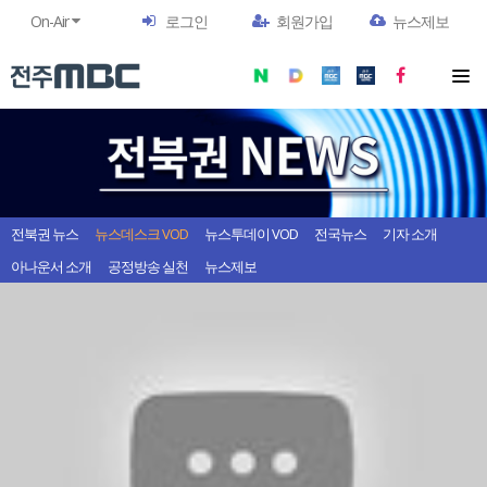
On-Air
로그인
회원가입
뉴스제보
전북권 뉴스
뉴스데스크 VOD
뉴스투데이 VOD
전국뉴스
기자 소개
아나운서 소개
공정방송 실천
뉴스제보