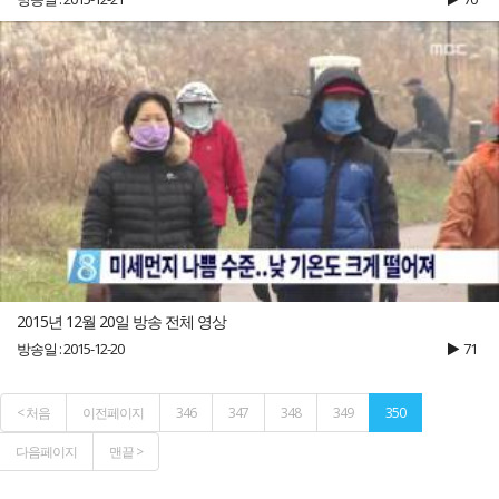
2015년 12월 20일 방송 전체 영상
방송일 : 2015-12-20
71
< 처음
이전페이지
346
347
348
349
350
다음페이지
맨끝 >