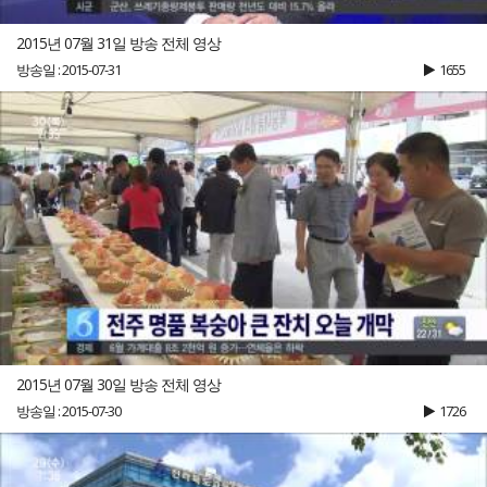
2015년 07월 31일 방송 전체 영상
방송일 : 2015-07-31
1655
2015년 07월 30일 방송 전체 영상
방송일 : 2015-07-30
1726