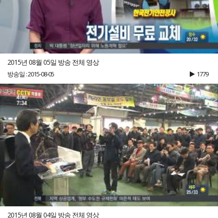
2015년 08월 05일 방송 전체 영상
방송일 : 2015-08-05
1779
2015년 08월 04일 방송 전체 영상