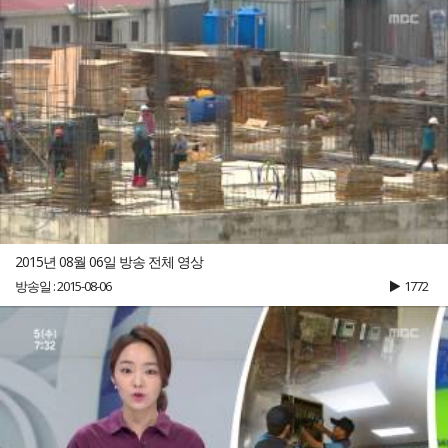
2015년 08월 06일 방송 전체 영상
방송일 : 2015-08-06
1772