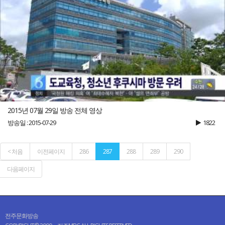
2015년 07월 29일 방송 전체 영상
방송일 : 2015-07-29
1822
< 처음
이전페이지
286
287
288
289
290
다음페이지
전주문화방송