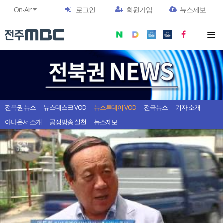
On-Air
로그인
회원가입
뉴스제보
전북권 뉴스
뉴스데스크 VOD
뉴스투데이 VOD
전국뉴스
기자 소개
아나운서 소개
공정방송 실천
뉴스제보