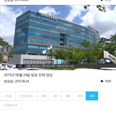
2015년 06월 24일 방송 전체 영상
방송일 : 2015-06-24
1970
< 처음
이전페이지
286
287
288
289
290
다음페이지