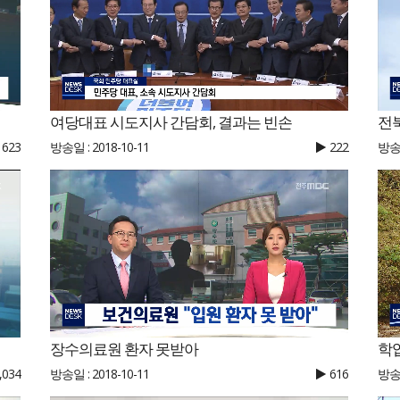
여당대표 시도지사 간담회, 결과는 빈손
전
623
방송일 : 2018-10-11
222
방송일
장수의료원 환자 못받아
학
,034
방송일 : 2018-10-11
616
방송일