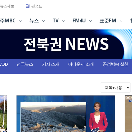
뉴스제보
편성표
주MBC
뉴스
TV
FM4U
표준FM
VOD
전국뉴스
기자 소개
아나운서 소개
공정방송 실천