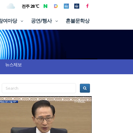
전주 28 ℃
참여마당
공연/행사
혼불문학상
뉴스제보