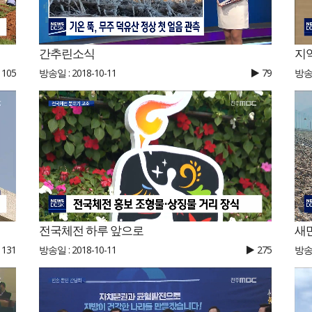
간추린소식
지
105
방송일 : 2018-10-11
79
방송일
전국체전 하루 앞으로
새
131
방송일 : 2018-10-11
275
방송일