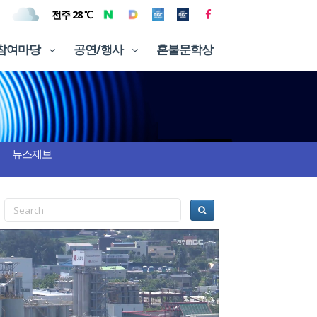
전주 28 ℃
참여마당
공연/행사
혼불문학상
뉴스제보