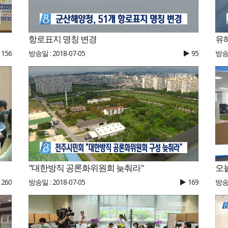
항로표지 명칭 변경
유
156
방송일 : 2018-07-05
95
방송일
"대한방직 공론화위원회 늦춰라"
오늘
260
방송일 : 2018-07-05
169
방송일