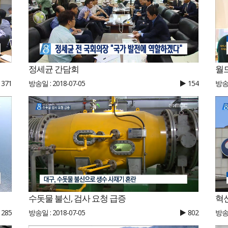
정세균 간담회
월
371
방송일 : 2018-07-05
154
방송일
수돗물 불신, 검사 요청 급증
혁
285
방송일 : 2018-07-05
802
방송일