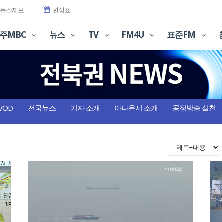
뉴스제보
편성표
주MBC
뉴스
TV
FM4U
표준FM
VOD
전국뉴스
기자 소개
아나운서 소개
공정방송 실천