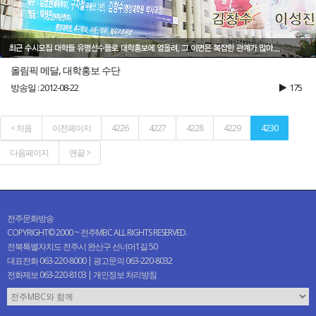
올림픽 메달, 대학홍보 수단
방송일 : 2012-08-22
175
< 처음
이전페이지
4226
4227
4228
4229
4230
다음페이지
맨끝 >
전주문화방송
COPYRIGHT© 2000 ~ 전주MBC ALL RIGHTS RESERVED.
전북특별자치도 전주시 완산구 선너머1길 50
대표전화 063-220-8000 | 광고문의 063-220-8032
전화제보 063-220-8103 |
개인정보 처리방침