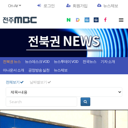
On-Air
로그인
회원가입
뉴스제보
전북권 뉴스
뉴스데스크 VOD
뉴스투데이 VOD
전국뉴스
기자 소개
아나운서 소개
공정방송 실천
뉴스제보
전체보기
날짜별보기