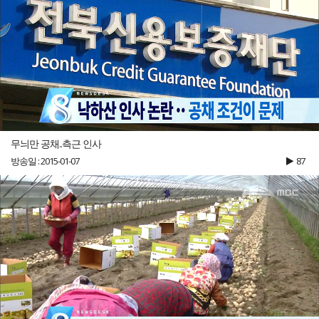
무늬만 공채..측근 인사
방송일 : 2015-01-07
87